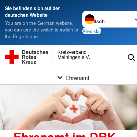
Sie befinden sich auf der
Sprache wechseln zu
deutschen Website
You are on the German website,
you can use the switch to switch to
Alles klar
the English one
Kreisverband
Meiningen e.V.
Ehrenamt
Ehrenamt im DRK -