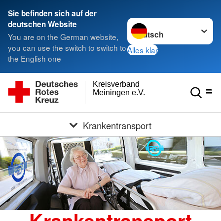
Sie befinden sich auf der
Sprache wechseln zu
deutschen Website
You are on the German website,
you can use the switch to switch to
Alles klar
the English one
Kreisverband
Meiningen e.V.
Krankentransport
Krankentransport