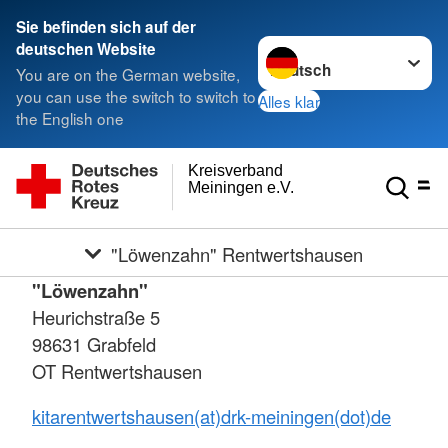
Sie befinden sich auf der
Sprache wechseln zu
deutschen Website
You are on the German website,
you can use the switch to switch to
Alles klar
the English one
Kreisverband
Meiningen e.V.
"Löwenzahn" Rentwertshausen
"Löwenzahn"
Heurichstraße 5
98631 Grabfeld
OT Rentwertshausen
kitarentwertshausen(at)drk-meiningen(dot)de