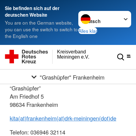
Sie befinden sich auf der
Sprache wechseln zu
deutschen Website
You are on the German website,
you can use the switch to switch to
Alles klar
the English one
Kreisverband
Meiningen e.V.
"Grashüpfer" Frankenheim
“Grashüpfer”
Am Friedhof 5
98634 Frankenheim
kita(at)frankenheim(at)drk-meiningen(dot)de
Telefon: 036946 32114