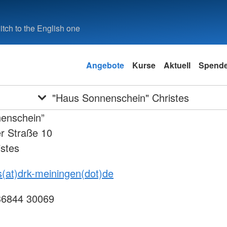
tch to the English one
Angebote
Kurse
Aktuell
Spend
"Haus Sonnenschein" Christes
enschein”
r Straße 10
stes
es(at)drk-meiningen(dot)de
036844 30069