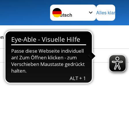
Sprache wechseln zu
Alles klar
en
Das DRK