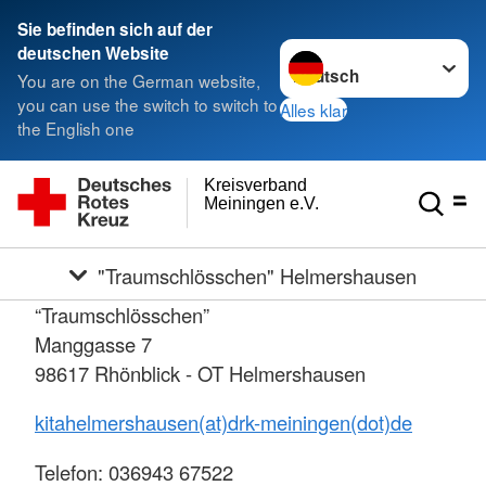
Sie befinden sich auf der
Sprache wechseln zu
deutschen Website
You are on the German website,
you can use the switch to switch to
Alles klar
the English one
Kreisverband
Meiningen e.V.
"Traumschlösschen" Helmershausen
“Traumschlösschen”
Manggasse 7
98617 Rhönblick - OT Helmershausen
kitahelmershausen(at)drk-meiningen(dot)de
Telefon: 036943 67522