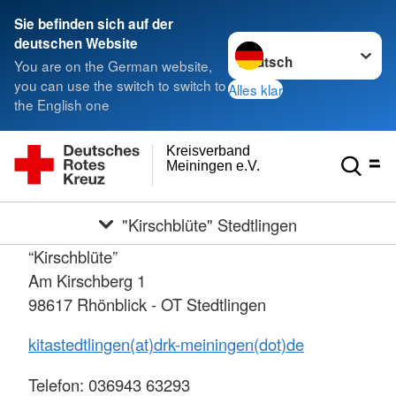
Sie befinden sich auf der
Sprache wechseln zu
deutschen Website
You are on the German website,
you can use the switch to switch to
Alles klar
the English one
Kreisverband
Meiningen e.V.
"Kirschblüte" Stedtlingen
“Kirschblüte”
Am Kirschberg 1
98617 Rhönblick - OT Stedtlingen
kitastedtlingen(at)drk-meiningen(dot)de
Telefon: 036943 63293