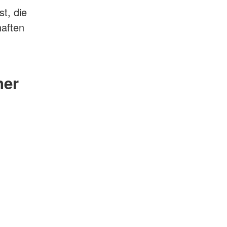
t, die
haften
ner