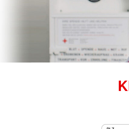
K
PLZ