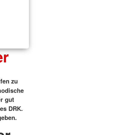
er
lfen zu
modische
er gut
des DRK.
geben.
er