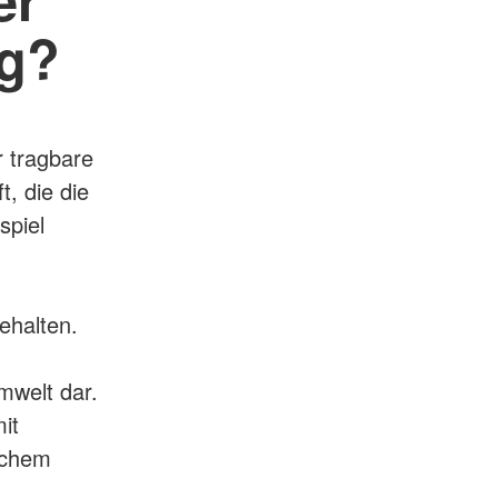
ng?
r tragbare
t, die die
spiel
ehalten.
,
mwelt dar.
it
schem