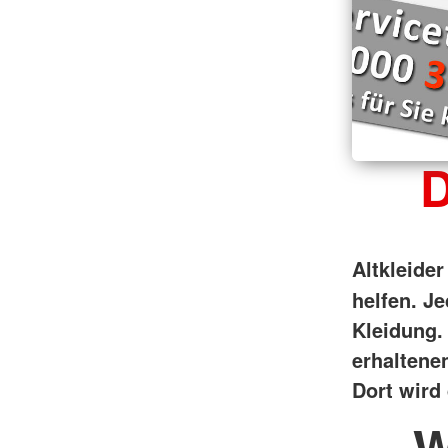
D
Altkleider
helfen.
Je
Kleidung.
erhaltene
Dort wird 
W