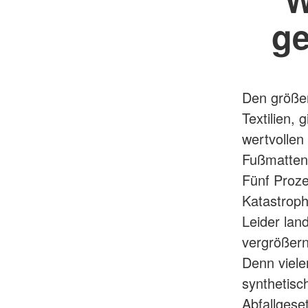
ge
Den größer
Textilien,
wertvollen
Fußmatten,
Fünf Proze
Katastroph
Leider lan
vergrößern
Denn viele
synthetisc
Abfallgese