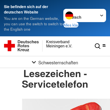
Sie befinden sich auf der
Sprache wechseln zu
deutschen Website
You are on the German website,
you can use the switch to switch to
Alles klar
the English one
Kreisverband
Meiningen e.V.
Schwesternschaften
Lesezeichen -
Servicetelefon