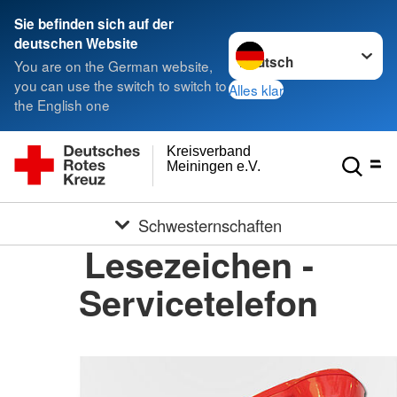
Sie befinden sich auf der
Sprache wechseln zu
deutschen Website
You are on the German website,
you can use the switch to switch to
Alles klar
the English one
Kreisverband
Meiningen e.V.
Schwesternschaften
Lesezeichen -
Servicetelefon