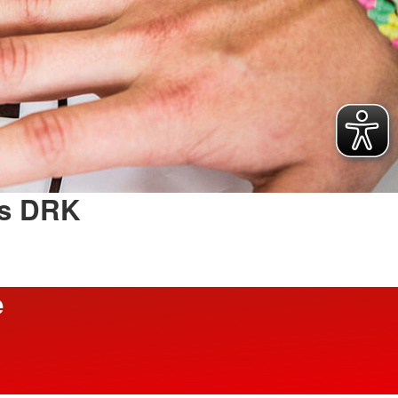
es DRK
e