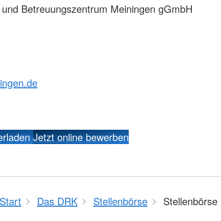
 - und Betreuungszentrum Meiningen gGmbH
ingen.de
erladen
Jetzt online bewerben
Start
Das DRK
Stellenbörse
Stellenbörse