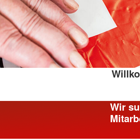
Willk
Wir su
Mitarb