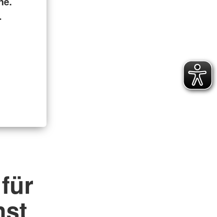
ne.
.
 für
nst