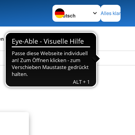
Sprache wechseln zu
Alles klar
en
Das DRK