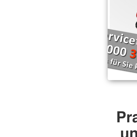
Pra
un