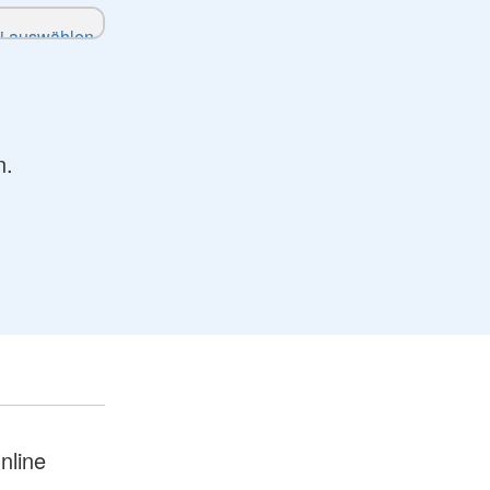
n.
nline