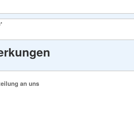
g
*
rkungen