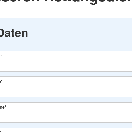
Daten
e
*
e
*
ame
*