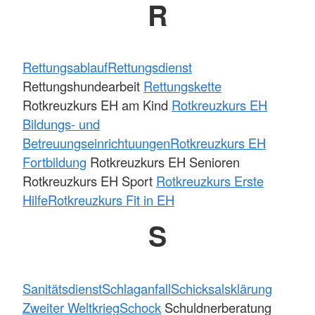
R
Rettungsablauf
Rettungsdienst
Rettungshundearbeit
Rettungskette
Rotkreuzkurs EH am Kind
Rotkreuzkurs EH
Bildungs- und
Betreuungseinrichtuungen
Rotkreuzkurs EH
Fortbildung
Rotkreuzkurs EH Senioren
Rotkreuzkurs EH Sport
Rotkreuzkurs Erste
Hilfe
Rotkreuzkurs Fit in EH
S
Sanitätsdienst
Schlaganfall
Schicksalsklärung
Zweiter Weltkrieg
Schock
Schuldnerberatung