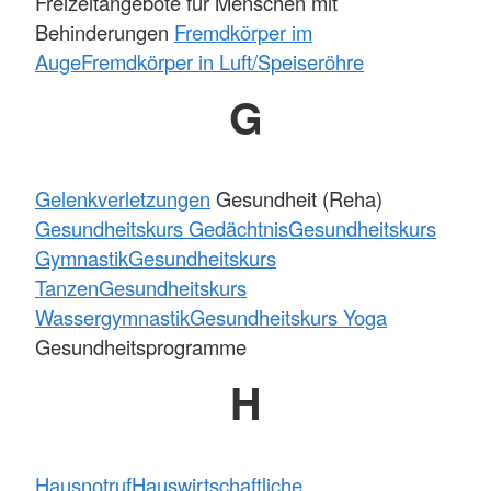
Freizeitangebote für Menschen mit
Behinderungen
Fremdkörper im
Auge
Fremdkörper in Luft/Speiseröhre
G
Gelenkverletzungen
Gesundheit (Reha)
Gesundheitskurs Gedächtnis
Gesundheitskurs
Gymnastik
Gesundheitskurs
Tanzen
Gesundheitskurs
Wassergymnastik
Gesundheitskurs Yoga
Gesundheitsprogramme
H
Hausnotruf
Hauswirtschaftliche