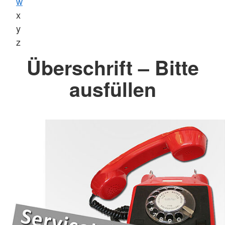
w
x
y
z
Überschrift – Bitte
ausfüllen