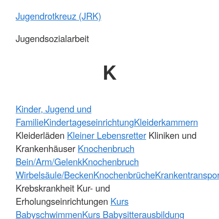
Jugendrotkreuz (JRK)
Jugendsozialarbeit
K
Kinder, Jugend und
Familie
Kindertageseinrichtung
Kleiderkammern
Kleiderläden
Kleiner Lebensretter
Kliniken und
Krankenhäuser
Knochenbruch
Bein/Arm/Gelenk
Knochenbruch
Wirbelsäule/Becken
Knochenbrüche
Krankentranspor
Krebskrankheit Kur- und
Erholungseinrichtungen
Kurs
Babyschwimmen
Kurs Babysitterausbildung