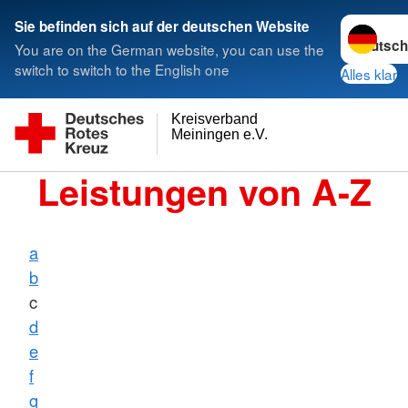
Sprache w
Sie befinden sich auf der deutschen Website
You are on the German website, you can use the
switch to switch to the English one
Alles klar
Kreisverband
Meiningen e.V.
Leistungen von A-Z
a
b
c
d
e
f
g