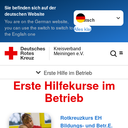
Sie befinden sich auf der
Sprache wechseln zu
deutschen Website
You are on the German website,
you can use the switch to switch to
Alles klar
the English one
Kreisverband
Meiningen e.V.
Erste Hilfe im Betrieb
Erste Hilfekurse im
Betrieb
Rotkreuzkurs EH
Bildungs- und Betr.E.