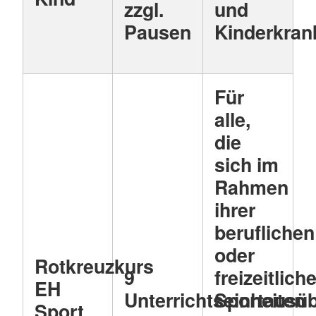
zzgl.
und
Pausen
Kinderkran
Für
alle,
die
sich im
Rahmen
ihrer
beruflichen
oder
Rotkreuzkurs
9
freizeitlich
EH
Unterrichtseinheiten
Sportausü
Sport