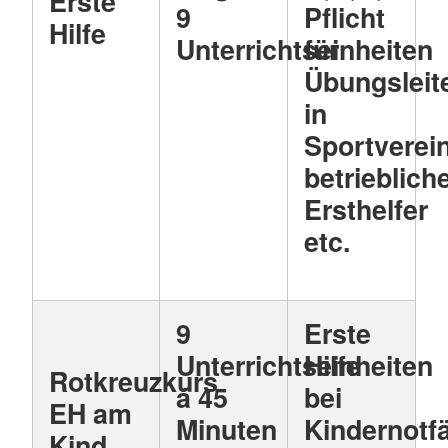
Erste
9
Pflicht
Hilfe
Unterrichtseinheiten
für
Übungsleit
in
Sportverei
betrieblich
Ersthelfer
etc.
9
Erste
Unterrichtseinheiten
Hilfe
Rotkreuzkurs
á 45
bei
EH am
Minuten
Kindernotfä
Kind