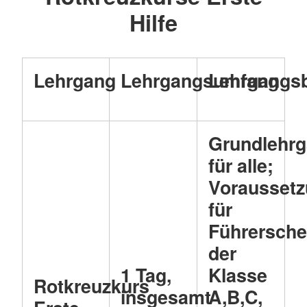
Hilfe
Lehrgang
Lehrgangsumfang
Lehrgangs
Grundlehr
für alle;
Vorausset
für
Führersche
der
1 Tag,
Klasse
Rotkreuzkurs
insgesamt
A,B,C,